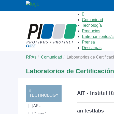
Comunidad
Tecnología
Productos
Entrenamientos/
Prensa
Descargas
Skip
You
RPAs
Comunidad
Laboratorios de Certificac
to
are
main
here:
Laboratorios de Certificación
content
AIT - Institut 
TECHNOLOGY
APL
an testlabs
Drives/