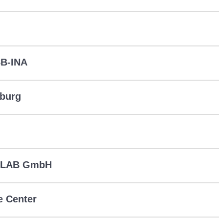
SB-INA
eburg
TLAB GmbH
e Center