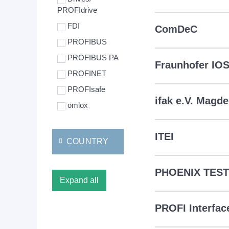
PROFIdrive
FDI
ComDeC
PROFIBUS
PROFIBUS PA
Fraunhofer IO
PROFINET
PROFIsafe
ifak e.V. Magd
omlox
ITEI
COUNTRY
PHOENIX TES
Expand all
PROFI Interfac