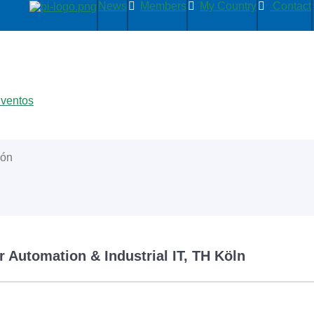
News
Members
My Country
Contact
Eventos
ión
für Automation & Industrial IT, TH Köln