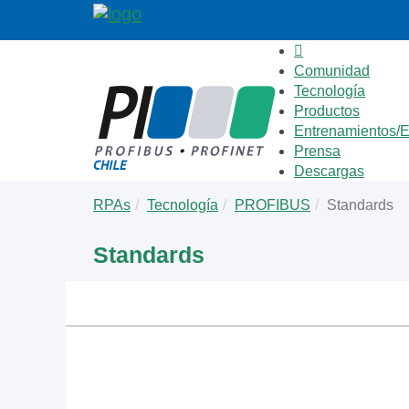
Comunidad
Tecnología
Productos
Entrenamientos/
Prensa
Descargas
Skip
You
RPAs
Tecnología
PROFIBUS
Standards
to
are
main
here:
Standards
content